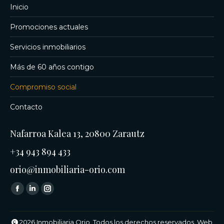
Inicio
Promociones actuales
Servicios inmobiliarios
Más de 60 años contigo
Compromiso social
Contacto
Nafarroa Kalea 13, 20800 Zarautz
+34 943 894 433
orio@inmobiliaria-orio.com
Encuéntranos en:
Facebook
Linkedin
Instagram
page
page
page
opens
opens
opens
2026 Inmobiliaria Orio. Todos los derechos reservados. Web